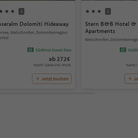
S
S
seralm Dolomiti Hideaway
Stern B&B Hotel &
Apartments
ersee, Welschnofen, Dolomitenregion
ental
Welschnofen, Dolomitenregi
Südtirol Guest Pass
Südti
ab
272
€
Nacht / Gäste Inkl. MwSt.
Nacht /
Jetzt buchen
J