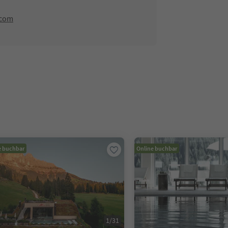
.com
e buchbar
Online buchbar
1
/
31