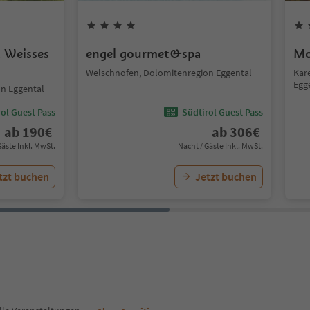
 Weisses
engel gourmet&spa
Mo
Welschnofen, Dolomitenregion Eggental
Kar
Egg
n Eggental
ol Guest Pass
Südtirol Guest Pass
ab
190
€
ab
306
€
Gäste Inkl. MwSt.
Nacht / Gäste Inkl. MwSt.
tzt buchen
Jetzt buchen