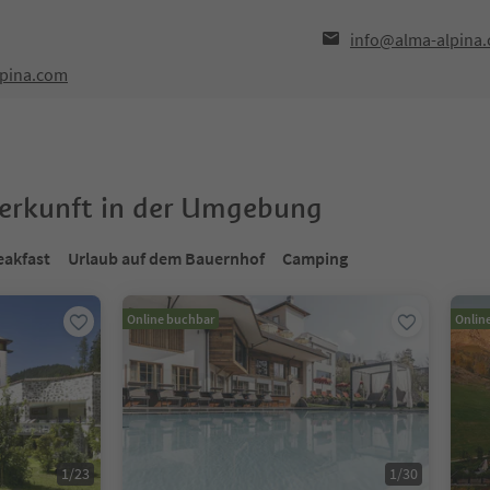
info@alma-alpina
lpina.com
terkunft in der Umgebung
eakfast
Urlaub auf dem Bauernhof
Camping
Online buchbar
Onlin
1
/
23
1
/
30