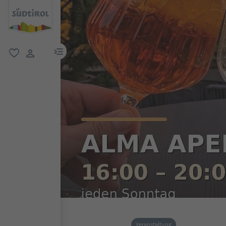
menu link
favorit
user link
Veranstaltung