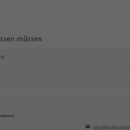
wissen müssen
ng
engmoos
info@kuratorium