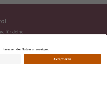
rol
ge für deine
 direkt ins