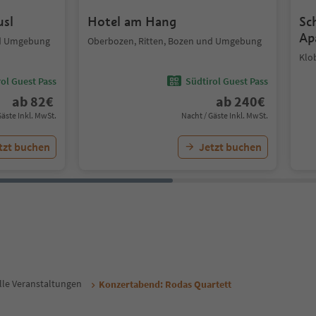
usl
Hotel am Hang
Sc
Ap
nd Umgebung
Oberbozen, Ritten, Bozen und Umgebung
Klo
ol Guest Pass
Südtirol Guest Pass
ab
82
€
ab
240
€
Gäste Inkl. MwSt.
Nacht / Gäste Inkl. MwSt.
tzt buchen
Jetzt buchen
lle Veranstaltungen
Konzertabend: Rodas Quartett