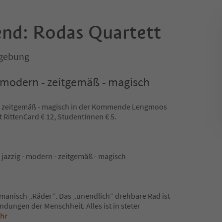
nd: Rodas Quartett
mgebung
 - modern - zeitgemäß - magisch
n - zeitgemäß - magisch in der Kommende Lengmoos
it RittenCard € 12, StudentInnen € 5.
 jazzig - modern - zeitgemäß - magisch
anisch „Räder“. Das „unendlich“ drehbare Rad ist
ndungen der Menschheit. Alles ist in steter
ehr