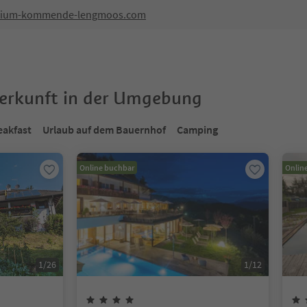
orium-kommende-lengmoos.com
terkunft in der Umgebung
eakfast
Urlaub auf dem Bauernhof
Camping
Online buchbar
Onlin
1
/
26
1
/
12