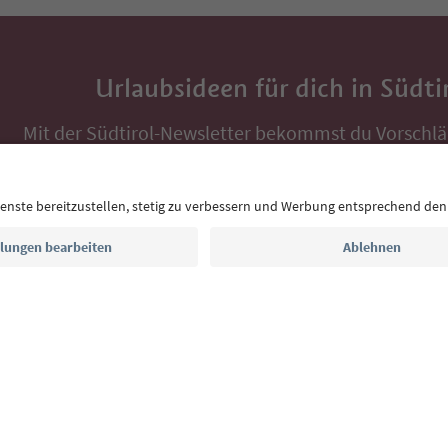
Urlaubsideen für dich in Südti
Mit der Südtirol-Newsletter bekommst du Vorschlä
Auszeit, Veranstaltungs-Tipps und typische Rezepte
Postfach.
E-Mail Adresse
Jetzt anmelden