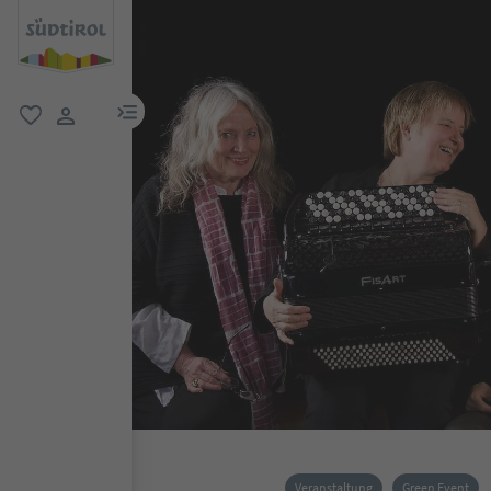
menu link
favorit
user link
Veranstaltung
Green Event