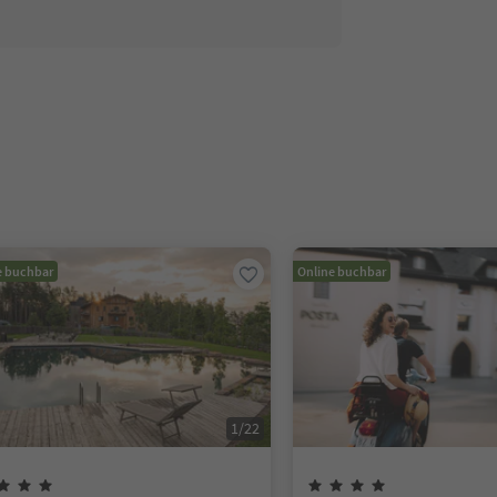
e buchbar
Online buchbar
1
/
22