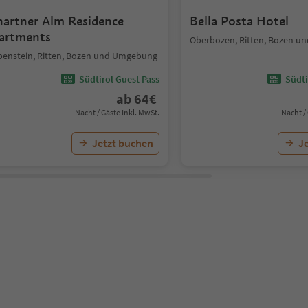
hartner Alm Residence
Bella Posta Hotel
artments
Oberbozen, Ritten, Bozen 
benstein, Ritten, Bozen und Umgebung
Südtirol Guest Pass
Südti
ab
64
€
Nacht / Gäste Inkl. MwSt.
Nacht /
Jetzt buchen
J