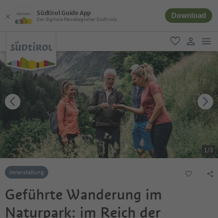
Südtirol Guide App
Download
Der digitale Reisebegleiter Südtirols
men
favorit
user lin
1
/
3
Veranstaltung
Geführte Wanderung im
Naturpark: im Reich der