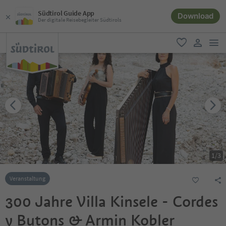
Südtirol Guide App
Download
Der digitale Reisebegleiter Südtirols
men
favorit
user lin
1
/
3
Veranstaltung
300 Jahre Villa Kinsele - Cordes
y Butons & Armin Kobler