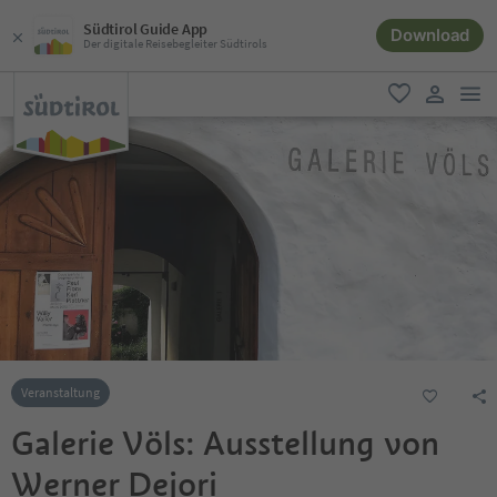
Südtirol Guide App
Download
Der digitale Reisebegleiter Südtirols
men
favorit
user lin
Veranstaltung
Galerie Völs: Ausstellung von
Werner Dejori