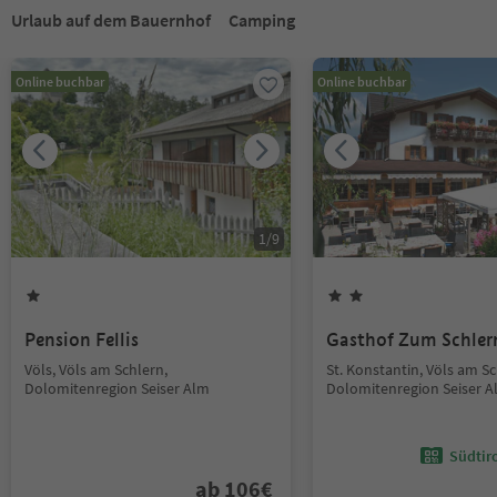
Urlaub auf dem Bauernhof
Camping
Online buchbar
Online buchbar
1
/
9
Pension Fellis
Gasthof Zum Schler
Völs, Völs am Schlern,
St. Konstantin, Völs am Sc
Dolomitenregion Seiser Alm
Dolomitenregion Seiser 
Südtir
ab
106
€