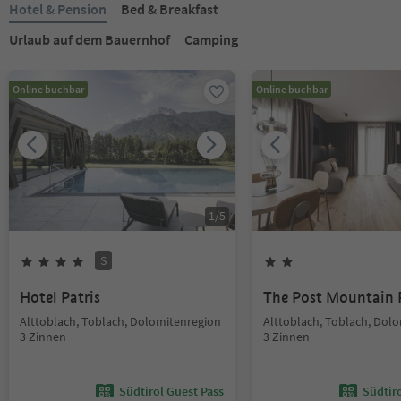
Hotel & Pension
Bed & Breakfast
Urlaub auf dem Bauernhof
Camping
Online buchbar
Online buchbar
1
/
5
S
Hotel Patris
The Post Mountain 
Alttoblach, Toblach, Dolomitenregion
Alttoblach, Toblach, Dol
3 Zinnen
3 Zinnen
Südtirol Guest Pass
Südtir