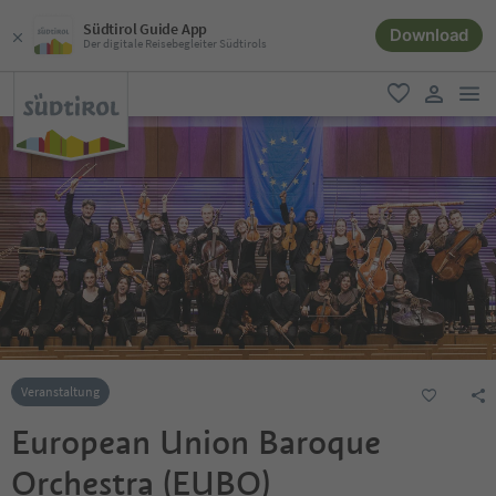
Südtirol Guide App
Download
Der digitale Reisebegleiter Südtirols
men
favorit
user lin
Veranstaltung
European Union Baroque
Orchestra (EUBO)