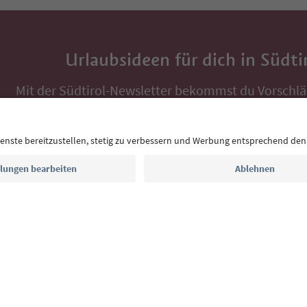
Urlaubsideen für dich in Südti
Mit der Südtirol-Newsletter bekommst du Vorschlä
Auszeit, Veranstaltungs-Tipps und typische Rezepte
Postfach.
E-Mail Adresse
Jetzt anmelden