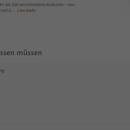
r als 100 verschiedene Kulturen – von
rzel ü
...
Lies mehr
wissen müssen
ng