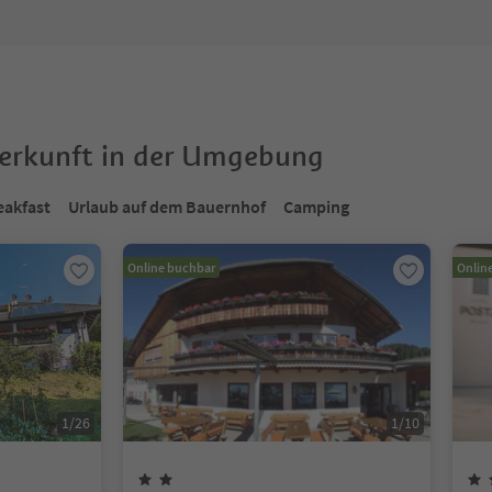
terkunft in der Umgebung
eakfast
Urlaub auf dem Bauernhof
Camping
Online buchbar
Onlin
1
/
26
1
/
10