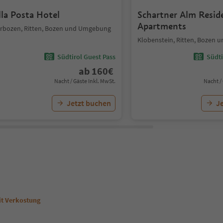
lla Posta Hotel
Schartner Alm Resid
Apartments
rbozen, Ritten, Bozen und Umgebung
Klobenstein, Ritten, Bozen
Südtirol Guest Pass
Südti
ab
160
€
Nacht / Gäste Inkl. MwSt.
Nacht /
Jetzt buchen
J
it Verkostung