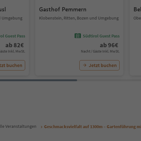
usl
Gasthof Pemmern
Be
nd Umgebung
Klobenstein, Ritten, Bozen und Umgebung
Obe
ol Guest Pass
Südtirol Guest Pass
ab
82
€
ab
96
€
Gäste Inkl. MwSt.
Nacht / Gäste Inkl. MwSt.
tzt buchen
Jetzt buchen
lle Veranstaltungen
Geschmacksvielfalt auf 1300m – Gartenführung m