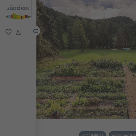
menu link
favorit
user link
Veranstaltung
Wochenprogr