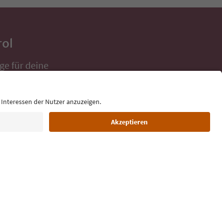
rol
ge für deine
 direkt ins