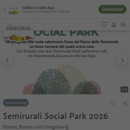
Südtirol Guide App
Download
Der digitale Reisebegleiter Südtirols
men
favorit
user lin
1
/
3
Veranstaltung
Semirurali Social Park 2026
Bozen, Bozen und Umgebung