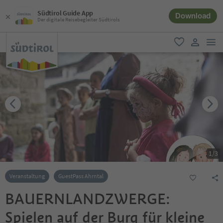
Südtirol Guide App
Download
Der digitale Reisebegleiter Südtirols
men
favorit
user lin
1
/
3
Veranstaltung
GuestPass Ahrntal
BAUERNLANDZWERGE:
Spielen auf der Burg für kleine