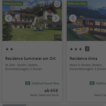
Online buchbar
Online buchbar
1
/
6
S
Residence Summerer am Ort
Residence Alma
St. Veit - Sexten, Sexten,
Moos in Sexten, Sexten,
Dolomitenregion 3 Zinnen
Dolomitenregion 3 Zinne
Südtirol Guest Pass
Südtir
ab
65
€
Nacht / Gäste Inkl. MwSt.
Nacht / G