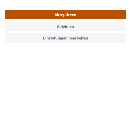
Sprache: Deutsch
Südtirol Guide App
FAQ
Kontakt
Presse
MICE
Datenschutzerklärung
AGB
Impressum
Cookie Policy
Film commission
Über uns