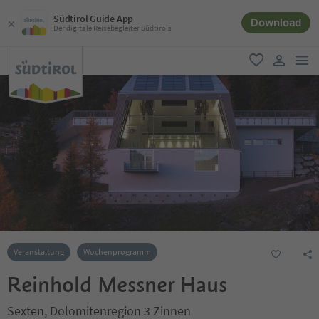
Südtirol Guide App
Download
Der digitale Reisebegleiter Südtirols
men
favorit
user lin
Veranstaltung
Wochenprogramm
Reinhold Messner Haus
Sexten, Dolomitenregion 3 Zinnen