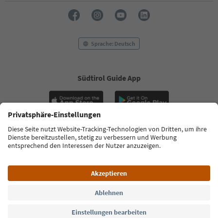
Sprache: Deutsch
Südtirol Guide App
FAQ
Kontakt
Presse
MICE
Datenschutzerklärung
AGB
Impressum
Cookie Policy
Film commission
Über uns
Zugänglichkeitserklärung
Südtirol B2B
© 2026 IDM Südtirol