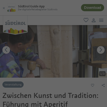
Südtirol Guide App
Download
Der digitale Reisebegleiter Südtirols
men
favorit
user lin
1
/
3
Veranstaltung
Zwischen Kunst und Tradition:
Führung mit Aperitif