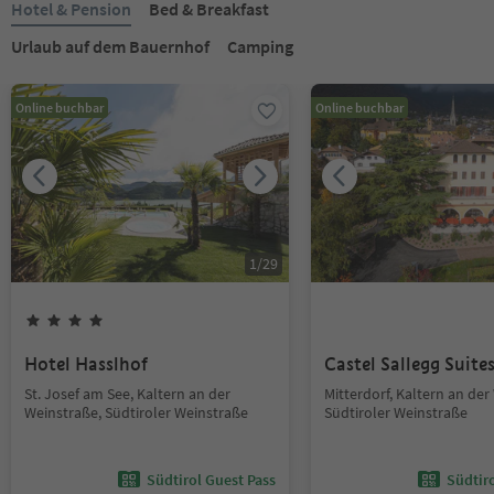
Hotel & Pension
Bed & Breakfast
Urlaub auf dem Bauernhof
Camping
Online buchbar
Online buchbar
1
/
29
Hotel Hasslhof
Castel Sallegg Suite
St. Josef am See, Kaltern an der
Mitterdorf, Kaltern an der
Weinstraße, Südtiroler Weinstraße
Südtiroler Weinstraße
Südtirol Guest Pass
Südtir