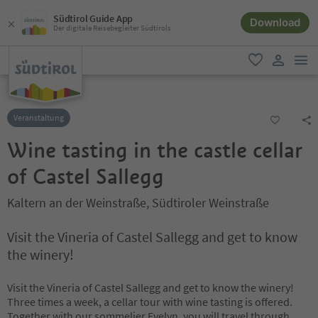
Südtirol Guide App
Download
Der digitale Reisebegleiter Südtirols
men
favorit
user lin
Veranstaltung
Wine tasting in the castle cellar
of Castel Sallegg
Kaltern an der Weinstraße, Südtiroler Weinstraße
Visit the Vineria of Castel Sallegg and get to know
the winery!
Visit the Vineria of Castel Sallegg and get to know the winery!
Three times a week, a cellar tour with wine tasting is offered.
Together with our sommelier Evelyn, you will travel through