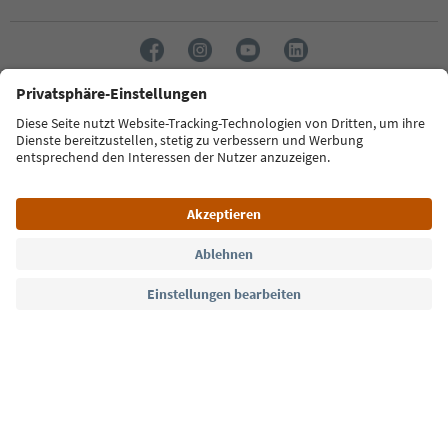
Sprache: Deutsch
Südtirol Guide App
FAQ
Kontakt
Presse
MICE
Datenschutzerklärung
AGB
Impressum
Cookie Policy
Film commission
Über uns
Zugänglichkeitserklärung
Südtirol B2B
© 2026 IDM Südtirol