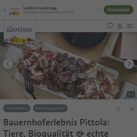
Südtirol Guide App
Download
Der digitale Reisebegleiter Südtirols
men
favorit
user lin
1
/
3
Veranstaltung
Wochenprogramm
Bauernhoferlebnis Pittola:
Tiere, Bioqualität & echte