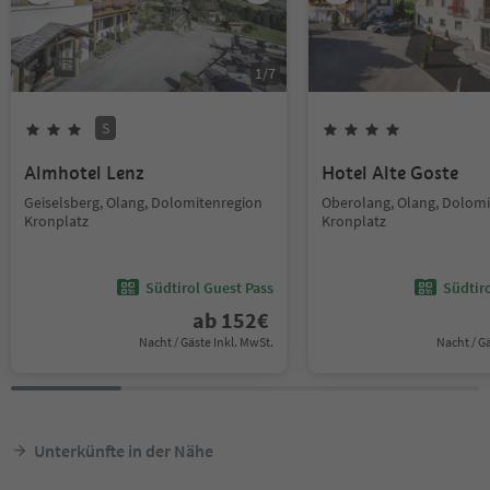
1
/
7
S
Almhotel Lenz
Hotel Alte Goste
Geiselsberg, Olang, Dolomitenregion
Oberolang, Olang, Dolom
Kronplatz
Kronplatz
Südtirol Guest Pass
Südtir
ab
152
€
Nacht / Gäste Inkl. MwSt.
Nacht / G
Unterkünfte in der Nähe