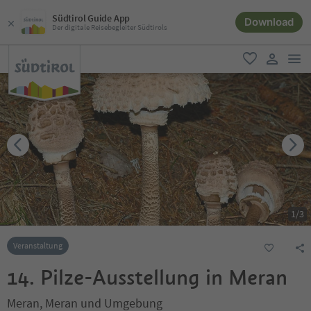
Südtirol Guide App
Download
Der digitale Reisebegleiter Südtirols
men
favorit
user lin
1
/
3
Veranstaltung
14. Pilze-Ausstellung in Meran
Meran, Meran und Umgebung