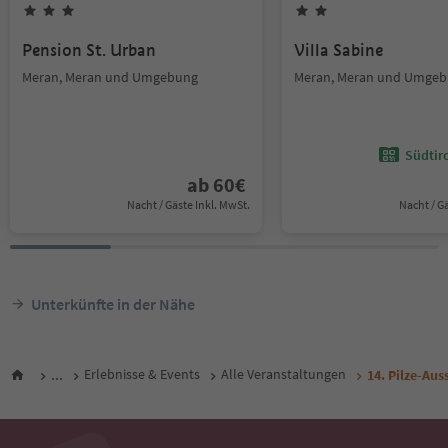
Pension St. Urban
Villa Sabine
Meran, Meran und Umgebung
Meran, Meran und Umge
Südtir
ab
60
€
Nacht / Gäste Inkl. MwSt.
Nacht / G
Unterkünfte in der Nähe
...
Erlebnisse & Events
Alle Veranstaltungen
14. Pilze-Aus