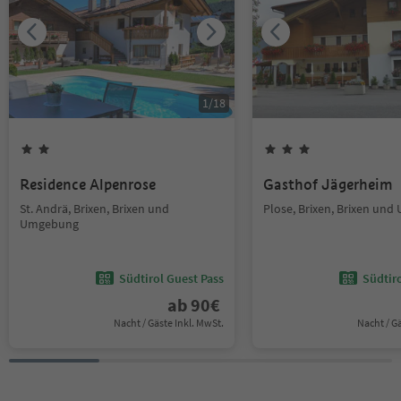
1
/
18
Residence Alpenrose
Gasthof Jägerheim
St. Andrä, Brixen, Brixen und
Plose, Brixen, Brixen un
Umgebung
Südtirol Guest Pass
Südtir
ab
90
€
Nacht / Gäste Inkl. MwSt.
Nacht / G