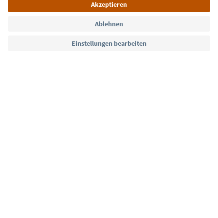
Sprache: Deutsch
Südtirol Guide App
FAQ
Kontakt
Presse
MICE
Datenschutzerklärung
AGB
Impressum
Cookie Policy
Film commission
Über uns
Zugänglichkeitserklärung
Südtirol B2B