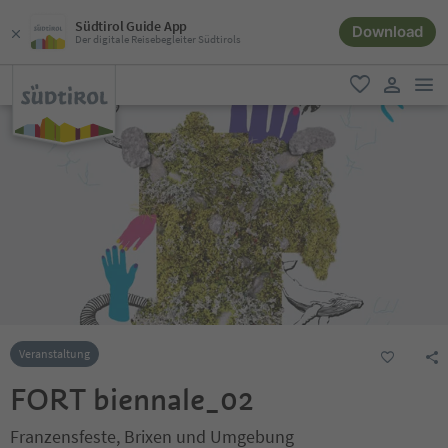
Südtirol Guide App
Download
Der digitale Reisebegleiter Südtirols
men
favorit
user lin
Veranstaltung
FORT biennale_02
Franzensfeste, Brixen und Umgebung