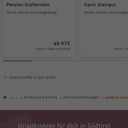
Pension Grafenstein
Garni Weingut
Meran, Meran und Umgebung
Meran, Meran und Umge
ab
47
€
Nacht / Gäste Inkl. MwSt.
Nacht / G
Unterkünfte in der Nähe
...
Erlebnisse & Events
Alle Veranstaltungen
südtirol fest
Urlaubsideen für dich in Südtirol