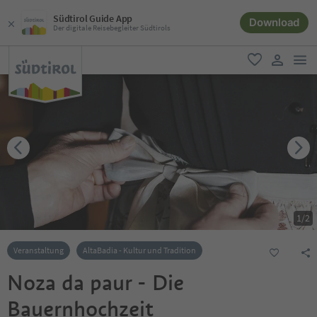
Südtirol Guide App
Download
Der digitale Reisebegleiter Südtirols
men
favorit
user lin
1
/
2
Veranstaltung
AltaBadia - Kultur und Tradition
Noza da paur - Die
Bauernhochzeit