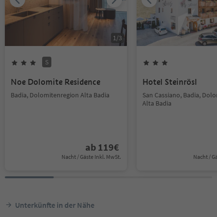
1
/
3
S
Noe Dolomite Residence
Hotel Steinrösl
Badia, Dolomitenregion Alta Badia
San Cassiano, Badia, Dol
Alta Badia
ab
119
€
Nacht / Gäste Inkl. MwSt.
Nacht / G
Unterkünfte in der Nähe