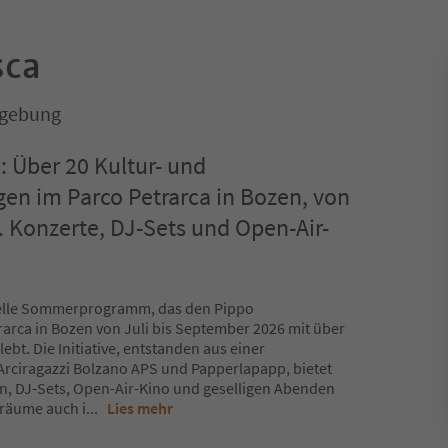
sca
mgebung
: Über 20 Kultur- und
en im Parco Petrarca in Bozen, von
. Konzerte, DJ-Sets und Open-Air-
turelle Sommerprogramm, das den Pippo
rarca in Bozen von Juli bis September 2026 mit über
bt. Die Initiative, entstanden aus einer
ciragazzi Bolzano APS und Papperlapapp, bietet
, DJ-Sets, Open-Air-Kino und geselligen Abenden
iräume auch i
...
Lies mehr