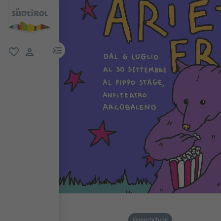
menu link
favorit
user link
Veranstaltung