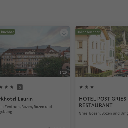
e buchbar
Online buchbar
1
/
29
S
rkhotel Laurin
HOTEL POST GRIES 
RESTAURANT
en Zentrum, Bozen, Bozen und
gebung
Gries, Bozen, Bozen und U