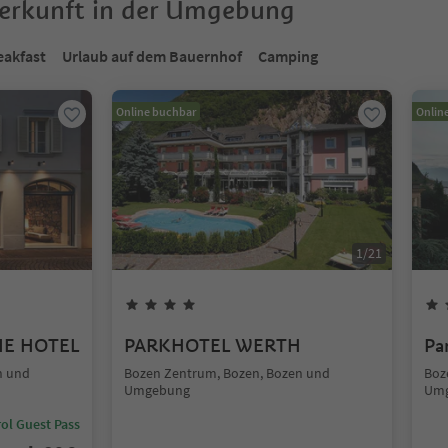
terkunft in der Umgebung
eakfast
Urlaub auf dem Bauernhof
Camping
Online buchbar
Onlin
1
/
21
UE HOTEL
PARKHOTEL WERTH
Pa
n und
Bozen Zentrum, Bozen, Bozen und
Boz
Umgebung
Um
ol Guest Pass