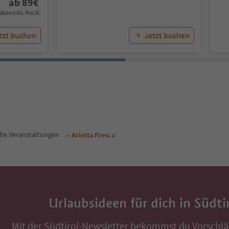
ab
89
€
Gäste Inkl. MwSt.
tzt buchen
Jetzt buchen
lle Veranstaltungen
Arietta Fresca
Urlaubsideen für dich in Südti
Mit der Südtirol-Newsletter bekommst du Vorschlä