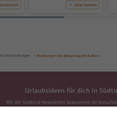
tzt buchen
Jetzt buchen
lle Veranstaltungen
Platzkonzert der Bürgerkapelle Kaltern
Urlaubsideen für dich in Südti
Mit der Südtirol-Newsletter bekommst du Vorschlä
Auszeit, Veranstaltungs-Tipps und typische Rezepte
Postfach.