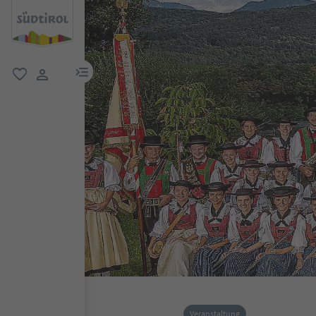
menu link
favorit
user link
Veranstaltung