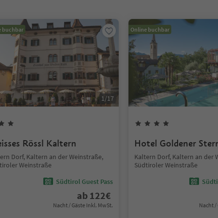
e buchbar
Online buchbar
1
/
17
isses Rössl Kaltern
Hotel Goldener Ster
ern Dorf, Kaltern an der Weinstraße,
Kaltern Dorf, Kaltern an der 
tiroler Weinstraße
Südtiroler Weinstraße
Südtirol Guest Pass
Südti
ab
122
€
Nacht / Gäste Inkl. MwSt.
Nacht /