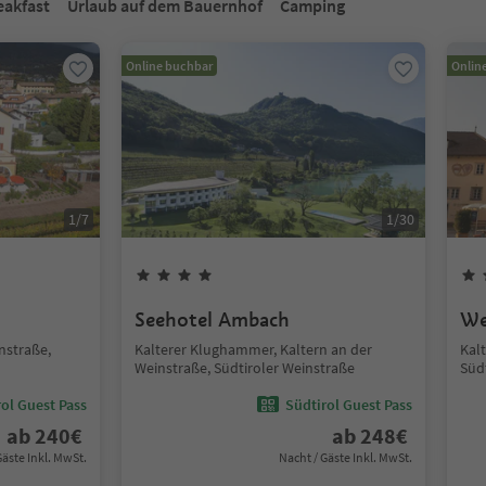
eakfast
Urlaub auf dem Bauernhof
Camping
Online buchbar
Onlin
1
/
7
1
/
30
Seehotel Ambach
We
instraße,
Kalterer Klughammer, Kaltern an der
Kalt
Weinstraße, Südtiroler Weinstraße
Süd
ol Guest Pass
Südtirol Guest Pass
ab
240
€
ab
248
€
Gäste Inkl. MwSt.
Nacht / Gäste Inkl. MwSt.