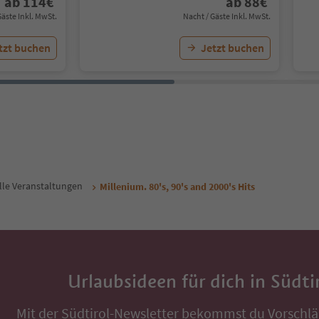
ab
114
€
ab
88
€
Gäste Inkl. MwSt.
Nacht / Gäste Inkl. MwSt.
tzt buchen
Jetzt buchen
lle Veranstaltungen
Millenium. 80's, 90's and 2000's Hits
Urlaubsideen für dich in Südti
Mit der Südtirol-Newsletter bekommst du Vorschlä