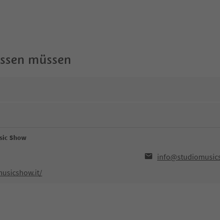
wissen müssen
sic Show
info@studiomusics
usicshow.it/