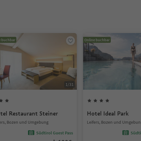
e buchbar
Online buchbar
1
/
31
tel Restaurant Steiner
Hotel Ideal Park
fers, Bozen und Umgebung
Leifers, Bozen und Umgebun
Südtirol Guest Pass
Südti