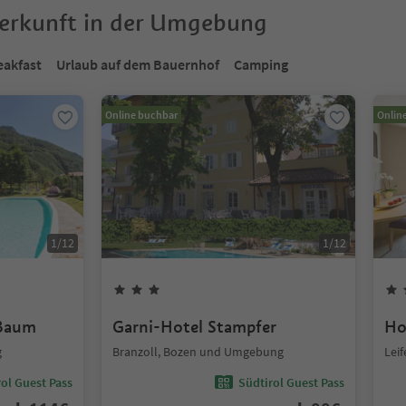
terkunft in der Umgebung
eakfast
Urlaub auf dem Bauernhof
Camping
Online buchbar
Onlin
1
/
12
1
/
12
 Baum
Garni-Hotel Stampfer
Ho
g
Branzoll, Bozen und Umgebung
Lei
ol Guest Pass
Südtirol Guest Pass