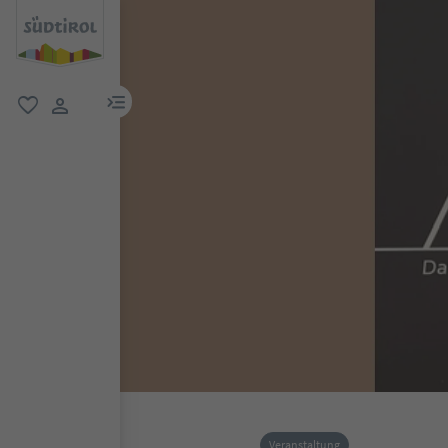
menu link
favorit
user link
Veranstaltung