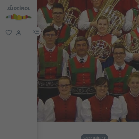
menu link
favorit
user link
Veranstaltung