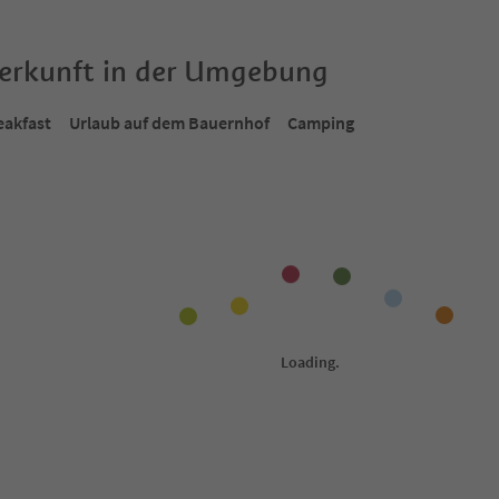
terkunft in der Umgebung
eakfast
Urlaub auf dem Bauernhof
Camping
Online buchbar
Onlin
1
/
21
1
/
17
ck
Obertreyen Mountain Chalet
Ap
So
Sand in Taufers, Ahrntal