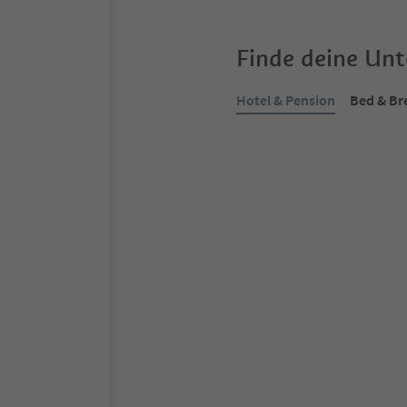
Finde deine Un
Hotel & Pension
Bed & Br
Online buchbar
Appartements Sonne
Lappach, Mühlwald, Ahrntal