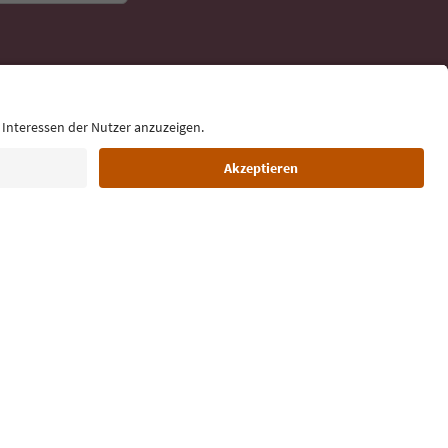
rol
ge für deine
 direkt ins
Sprache: Deutsch