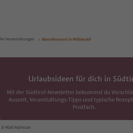
Müh
ol Guest Pass
Südtirol Guest Pass
ab
64
€
ab
358
€
Gäste Inkl. MwSt.
Nacht / Gäste Inkl. MwSt.
tzt buchen
Jetzt buchen
lle Veranstaltungen
Abendkonzert in Mühlwald