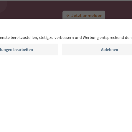
Urlaubsideen für dich in Südti
Mit der Südtirol-Newsletter bekommst du Vorschlä
Auszeit, Veranstaltungs-Tipps und typische Rezepte
Postfach.
E-Mail Adresse
Jetzt anmelden