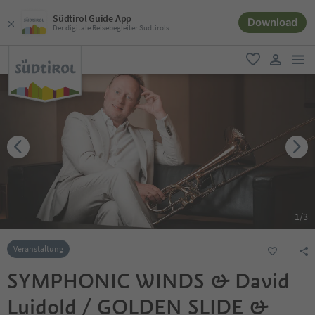
Südtirol Guide App
Download
Der digitale Reisebegleiter Südtirols
men
favorit
user lin
1
/
3
Veranstaltung
SYMPHONIC WINDS & David
Luidold / GOLDEN SLIDE &