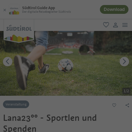
Südtirol Guide App
Download
Der digitale Reisebegleiter Südtirols
men
favorit
user lin
1
/
2
Veranstaltung
Lana23°° - Sportlen und
Spenden