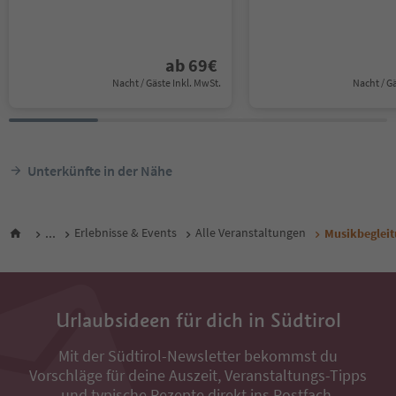
ab
69
€
Nacht / Gäste Inkl. MwSt.
Nacht / G
Unterkünfte in der Nähe
...
Erlebnisse & Events
Alle Veranstaltungen
Musikbegleit
Urlaubsideen für dich in Südtirol
Mit der Südtirol-Newsletter bekommst du
Vorschläge für deine Auszeit, Veranstaltungs-Tipps
und typische Rezepte direkt ins Postfach.