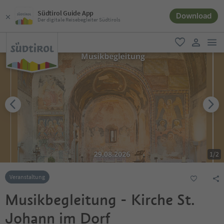
Südtirol Guide App
Download
Der digitale Reisebegleiter Südtirols
men
favorit
user lin
1
/
2
Veranstaltung
Musikbegleitung - Kirche St.
Johann im Dorf