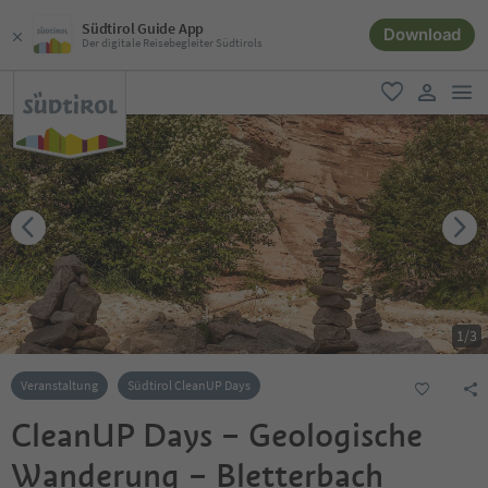
Südtirol Guide App
Download
Der digitale Reisebegleiter Südtirols
men
favorit
user lin
1
/
3
Veranstaltung
Südtirol CleanUP Days
CleanUP Days – Geologische
Wanderung – Bletterbach