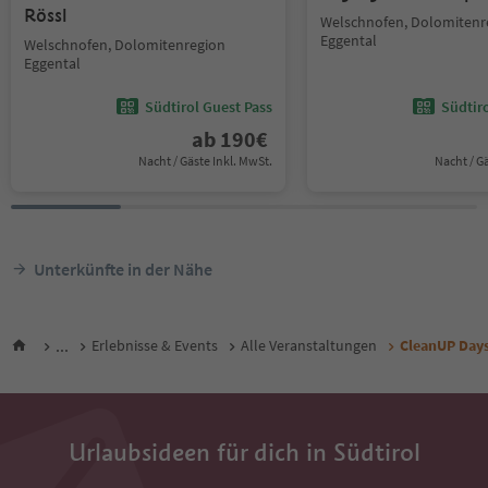
Rössl
Welschnofen, Dolomitenr
Eggental
Welschnofen, Dolomitenregion
Eggental
Südtirol Guest Pass
Südtir
ab
190
€
Nacht / Gäste Inkl. MwSt.
Nacht / G
Unterkünfte in der Nähe
...
Erlebnisse & Events
Alle Veranstaltungen
CleanUP Days
Urlaubsideen für dich in Südtirol