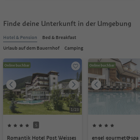
Finde deine Unterkunft in der Umgebung
Hotel & Pension
Bed & Breakfast
Urlaub auf dem Bauernhof
Camping
Online buchbar
Online buchbar
1
/
23
S
Romantik Hotel Post Weisses
engel gourmet&spa