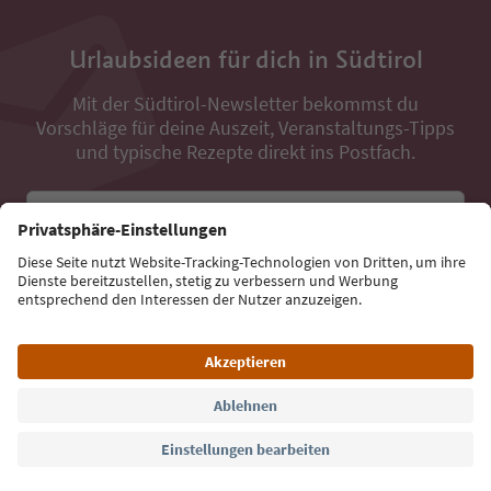
Urlaubsideen für dich in Südtirol
Mit der Südtirol-Newsletter bekommst du
Vorschläge für deine Auszeit, Veranstaltungs-Tipps
und typische Rezepte direkt ins Postfach.
E-Mail Adresse
Jetzt anmelden