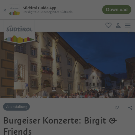
Südtirol Guide App
Download
Der digitale Reisebegleiter Südtirols
men
favorit
user lin
Veranstaltung
Burgeiser Konzerte: Birgit &
Friends