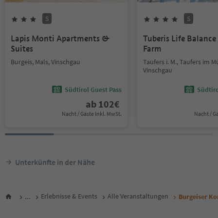
S
S
Lapis Monti Apartments &
Tuberis Life Balanc
Suites
Farm
Burgeis, Mals, Vinschgau
Taufers i. M., Taufers im M
Vinschgau
Südtirol Guest Pass
Südtir
ab
102
€
Nacht / Gäste Inkl. MwSt.
Nacht / G
Unterkünfte in der Nähe
...
Erlebnisse & Events
Alle Veranstaltungen
Burgeiser Kon