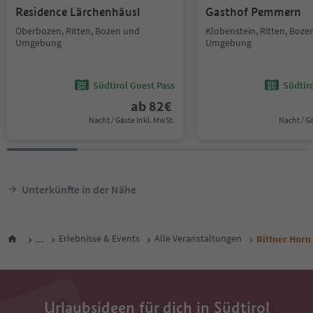
Residence Lärchenhäusl
Gasthof Pemmern
Oberbozen, Ritten, Bozen und
Klobenstein, Ritten, Boze
Umgebung
Umgebung
Südtirol Guest Pass
Südtir
ab
82
€
Nacht / Gäste Inkl. MwSt.
Nacht / G
Unterkünfte in der Nähe
...
Erlebnisse & Events
Alle Veranstaltungen
Rittner Horn
Urlaubsideen für dich in Südtirol