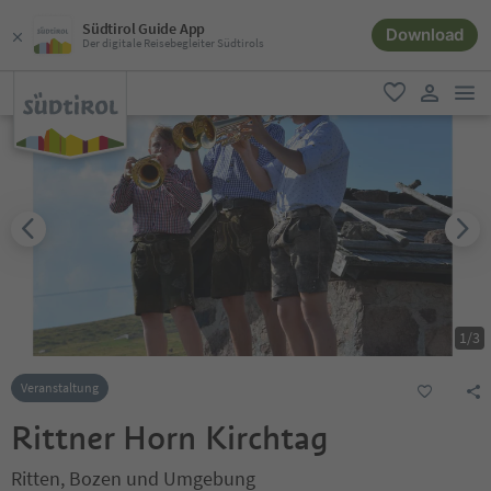
Südtirol Guide App
Download
Der digitale Reisebegleiter Südtirols
men
favorit
user lin
1
/
3
Veranstaltung
Rittner Horn Kirchtag
Ritten, Bozen und Umgebung