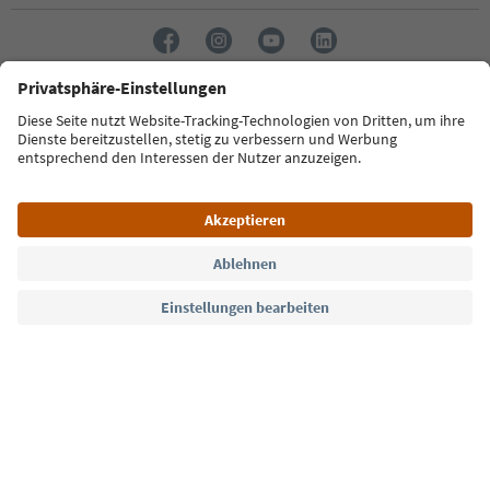
Sprache: Deutsch
Südtirol Guide App
FAQ
Kontakt
Presse
MICE
Datenschutzerklärung
AGB
Impressum
Cookie Policy
Film commission
Über uns
Zugänglichkeitserklärung
Südtirol B2B
© 2026 IDM Südtirol