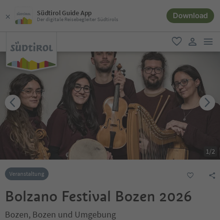
Südtirol Guide App
Download
Der digitale Reisebegleiter Südtirols
men
favorit
user lin
1
/
2
Veranstaltung
Bolzano Festival Bozen 2026
Bozen, Bozen und Umgebung