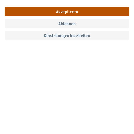
Sprache: Deutsch
Südtirol Guide App
FAQ
Kontakt
Presse
MICE
Datenschutzerklärung
AGB
Impressum
Cookie Policy
Film commission
Über uns
Zugänglichkeitserklärung
Südtirol B2B