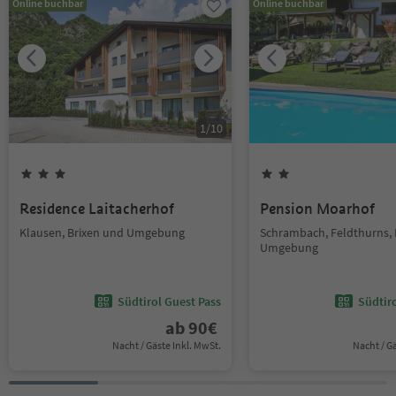
Online buchbar
Online buchbar
1
/
10
Residence Laitacherhof
Pension Moarhof
Klausen, Brixen und Umgebung
Schrambach, Feldthurns, 
Umgebung
Südtirol Guest Pass
Südtir
ab
90
€
Nacht / Gäste Inkl. MwSt.
Nacht / G