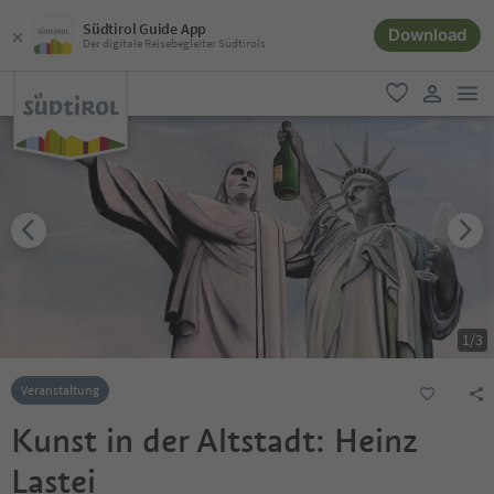
Südtirol Guide App
Download
Der digitale Reisebegleiter Südtirols
men
favorit
user lin
1
/
3
Veranstaltung
Kunst in der Altstadt: Heinz
Lastei