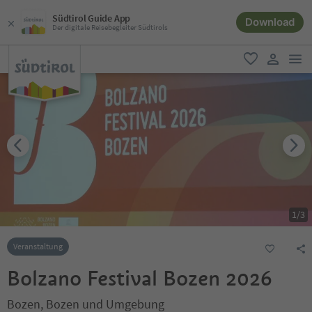
Südtirol Guide App
Download
Der digitale Reisebegleiter Südtirols
men
favorit
user lin
1
/
3
Veranstaltung
Bolzano Festival Bozen 2026
Bozen, Bozen und Umgebung