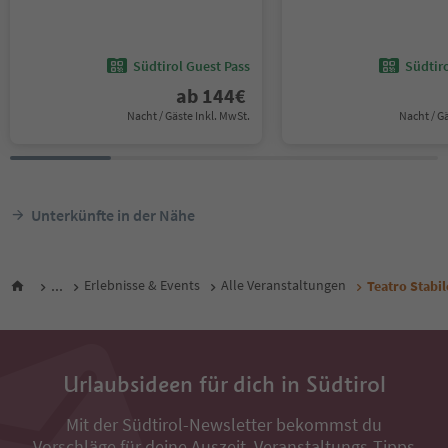
Südtirol Guest Pass
Südtir
ab
144
€
Nacht / Gäste Inkl. MwSt.
Nacht / G
Unterkünfte in der Nähe
...
Erlebnisse & Events
Alle Veranstaltungen
Teatro Stabi
Urlaubsideen für dich in Südtirol
Mit der Südtirol-Newsletter bekommst du
Vorschläge für deine Auszeit, Veranstaltungs-Tipps