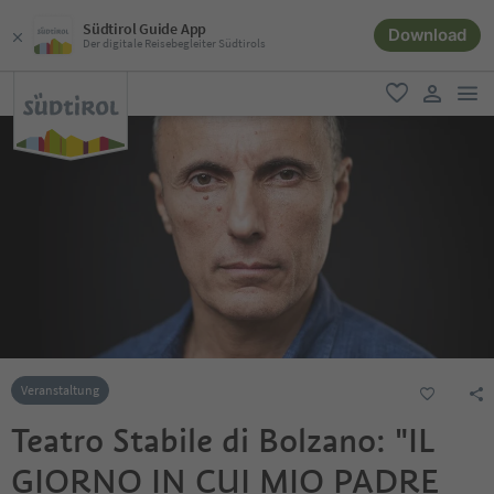
Südtirol Guide App
Download
Der digitale Reisebegleiter Südtirols
men
favorit
user lin
Veranstaltung
Teatro Stabile di Bolzano: "IL
GIORNO IN CUI MIO PADRE