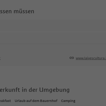
wissen müssen
t
www.laivescultura.
terkunft in der Umgebung
eakfast
Urlaub auf dem Bauernhof
Camping