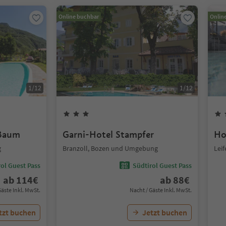
Online buchbar
Onlin
1
/
12
1
/
12
 Baum
Garni-Hotel Stampfer
Ho
g
Branzoll, Bozen und Umgebung
Lei
ol Guest Pass
Südtirol Guest Pass
ab
114
€
ab
88
€
Gäste Inkl. MwSt.
Nacht / Gäste Inkl. MwSt.
tzt buchen
Jetzt buchen