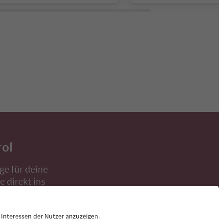
rol
ge für deine
 direkt ins