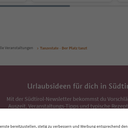
lle Veranstaltungen
Tanzestate - Der Platz tanzt
Urlaubsideen für dich in Südti
Mit der Südtirol-Newsletter bekommst du Vorschlä
Auszeit, Veranstaltungs-Tipps und typische Rezepte
Postfach.