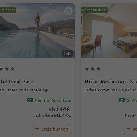
e buchbar
Online buchbar
1
/
29
tel Ideal Park
Hotel Restaurant St
fers, Bozen und Umgebung
Leifers, Bozen und Umgebun
Südtirol Guest Pass
Südti
ab
144
€
Nacht / Gäste Inkl. MwSt.
Nacht /
Jetzt buchen
J