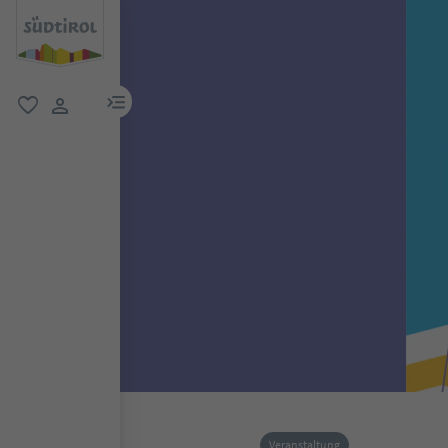
menu link
favorit
user link
Veranstaltung