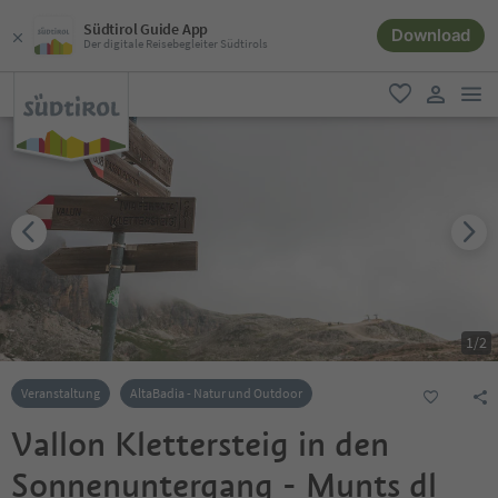
Südtirol Guide App
Download
Der digitale Reisebegleiter Südtirols
men
favorit
user lin
1
/
2
Veranstaltung
AltaBadia - Natur und Outdoor
Vallon Klettersteig in den
Sonnenuntergang - Munts dl