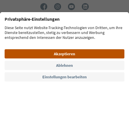
Sprache: Deutsch
Südtirol Guide App
FAQ
Kontakt
Presse
MICE
Datenschutzerklärung
AGB
Impressum
Cookie Policy
Film commission
Über uns
Zugänglichkeitserklärung
Südtirol B2B
© 2026 IDM Südtirol