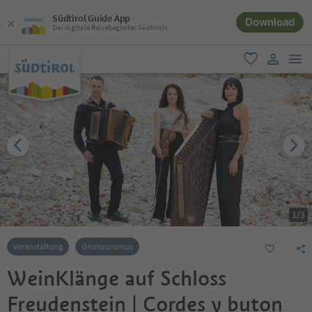
Südtirol Guide App
Download
Der digitale Reisebegleiter Südtirols
men
favorit
user lin
1
/
3
Veranstaltung
Önotourismus
WeinKlänge auf Schloss
Freudenstein | Cordes y buton