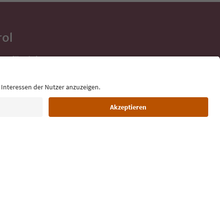
rol
ge für deine
 direkt ins