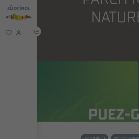
menu link
favorit
user link
Veranstaltung
Wochenprogr