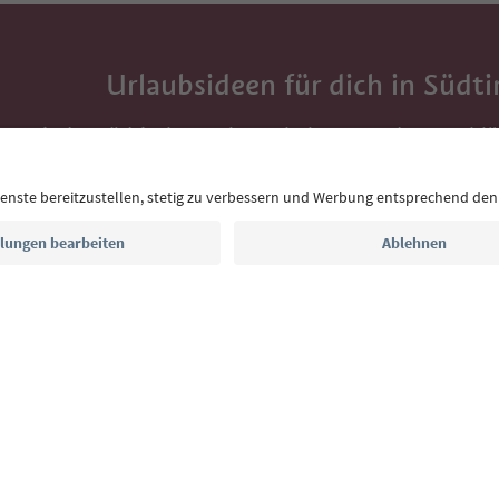
Urlaubsideen für dich in Südti
Mit der Südtirol-Newsletter bekommst du Vorschlä
Auszeit, Veranstaltungs-Tipps und typische Rezepte
Postfach.
E-Mail Adresse
Jetzt anmelden