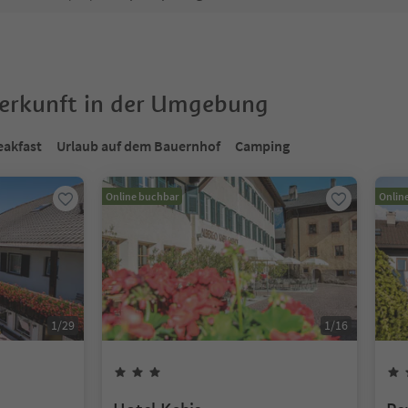
terkunft in der Umgebung
eakfast
Urlaub auf dem Bauernhof
Camping
Online buchbar
Onlin
1
/
29
1
/
16