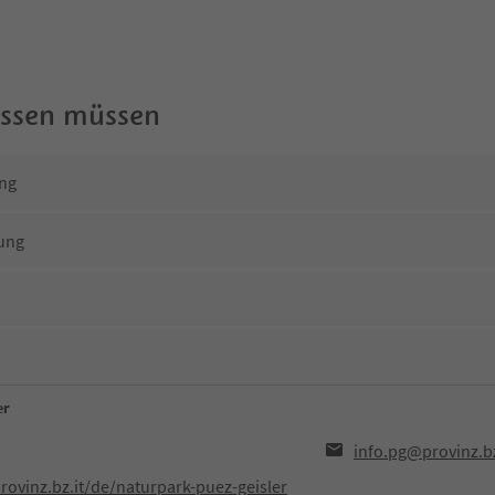
wissen müssen
ng
ung
er
info.pg@provinz.bz
rovinz.bz.it/de/naturpark-puez-geisler