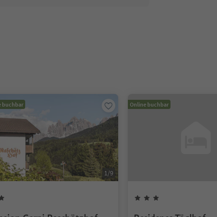
e buchbar
Online buchbar
1
/
9