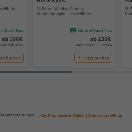
Hotel Kabis
Pe
 Villnöss
St. Peter - Villnöss, Villnöss,
St. 
Dolomitenregion Lüsen Villnöss
Dol
ol Guest Pass
Südtirol Guest Pass
ab
106
€
ab
136
€
Gäste Inkl. MwSt.
Nacht / Gäste Inkl. MwSt.
tzt buchen
Jetzt buchen
lle Veranstaltungen
Die Pilze unserer Wälder | Sonderausstellung