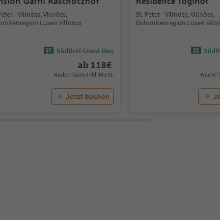
nsion Garni Raschötzhof
Residence Töglhof
Peter - Villnöss, Villnöss,
St. Peter - Villnöss, Villnöss,
omitenregion Lüsen Villnöss
Dolomitenregion Lüsen Villn
Südtirol Guest Pass
Südti
ab
118
€
Nacht / Gäste Inkl. MwSt.
Nacht /
Jetzt buchen
J