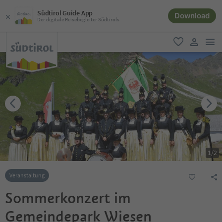
Südtirol Guide App
Download
Der digitale Reisebegleiter Südtirols
men
favorit
user lin
1
/
2
Veranstaltung
Sommerkonzert im
Gemeindepark Wiesen