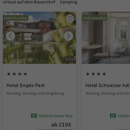
Urlaub auf dem Bauernhof
Camping
Online buchbar
Online buchbar
1
/
23
Hotel Engels Park
Hotel Schwarzer Adl
Sterzing, Sterzing und Umgebung
Sterzing, Sterzing und U
Südtirol Guest Pass
Südtir
ab
210
€