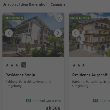
Urlaub auf dem Bauernhof
Camping
Online buchbar
Online buchbar
1
/
2
S
Residence Sonja
Residence Augschöll
Rabland, Partschins, Meran und
Rabland, Partschins, Mer
Umgebung
Umgebung
Südtirol Guest Pass
Südtir
ab
50
€