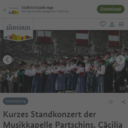
Südtirol Guide App
Download
Der digitale Reisebegleiter Südtirols
men
favorit
user lin
1
/
3
Veranstaltung
Kurzes Standkonzert der
Musikkapelle Partschins, Cäcilia