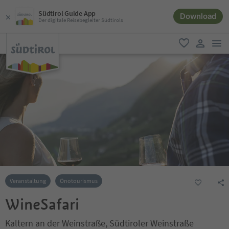
Südtirol Guide App
Download
Der digitale Reisebegleiter Südtirols
men
favorit
user lin
Veranstaltung
Önotourismus
WineSafari
Kaltern an der Weinstraße, Südtiroler Weinstraße