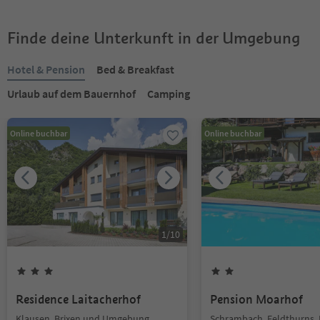
Finde deine Unterkunft in der Umgebung
Hotel & Pension
Bed & Breakfast
Urlaub auf dem Bauernhof
Camping
Online buchbar
Online buchbar
1
/
10
Residence Laitacherhof
Pension Moarhof
Klausen, Brixen und Umgebung
Schrambach, Feldthurns, 