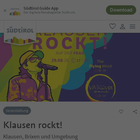
Südtirol Guide App
Download
Der digitale Reisebegleiter Südtirols
men
favorit
user lin
Veranstaltung
Klausen rockt!
Klausen, Brixen und Umgebung