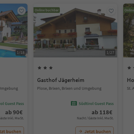
Online buchbar
Onlin
1
/
18
1
/
27
Gasthof Jägerheim
Ho
d Umgebung
Plose, Brixen, Brixen und Umgebung
St.
ol Guest Pass
Südtirol Guest Pass
ab
90
€
ab
118
€
Gäste Inkl. MwSt.
Nacht / Gäste Inkl. MwSt.
tzt buchen
Jetzt buchen