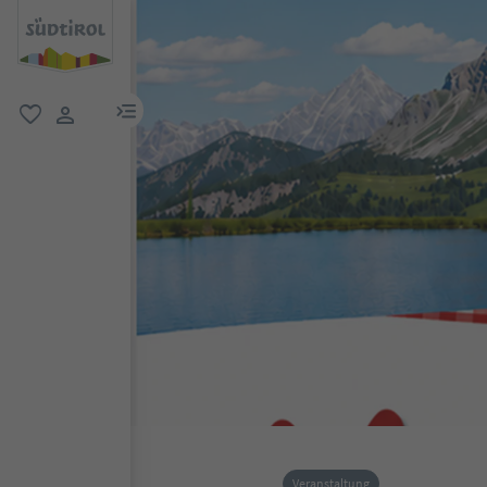
menu link
favorit
user link
Veranstaltung