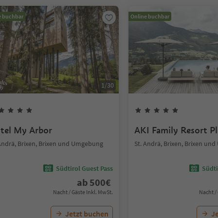
e buchbar
Online buchbar
1
/
30
tel My Arbor
AKI Family Resort P
 Andrä, Brixen, Brixen und Umgebung
St. Andrä, Brixen, Brixen u
Südtirol Guest Pass
Südti
ab
500
€
Nacht / Gäste Inkl. MwSt.
Nacht /
Jetzt buchen
J