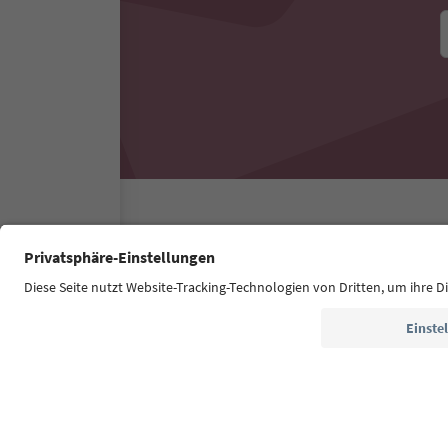
Südtirol Guide App
FAQ
Kontakt
Presse
MI