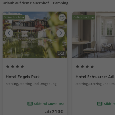
Urlaub auf dem Bauernhof
Camping
Online buchbar
Online buchbar
1
/
23
Hotel Engels Park
Hotel Schwarzer Adl
Sterzing, Sterzing und Umgebung
Sterzing, Sterzing und U
Südtirol Guest Pass
Südtir
ab
210
€