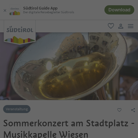
Südtirol Guide App
Download
Der digitale Reisebegleiter Südtirols
men
favorit
user lin
Veranstaltung
Sommerkonzert am Stadtplatz -
Musikkapelle Wiesen