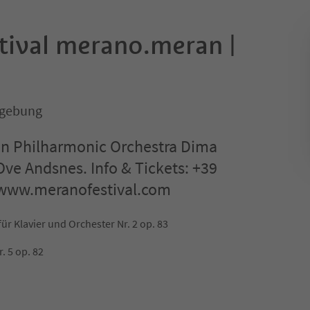
stival merano.meran |
mgebung
en Philharmonic Orchestra Dima
Ove Andsnes. Info & Tickets: +39
 www.meranofestival.com
r Klavier und Orchester Nr. 2 op. 83
. 5 op. 82