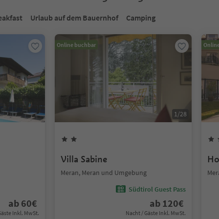
eakfast
Urlaub auf dem Bauernhof
Camping
Online buchbar
Onlin
1
/
28
Villa Sabine
Ho
Meran, Meran und Umgebung
Mer
Südtirol Guest Pass
ab
60
€
ab
120
€
Gäste Inkl. MwSt.
Nacht / Gäste Inkl. MwSt.