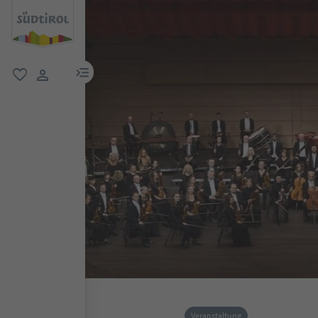
menu link
favorit
user link
Veranstaltung