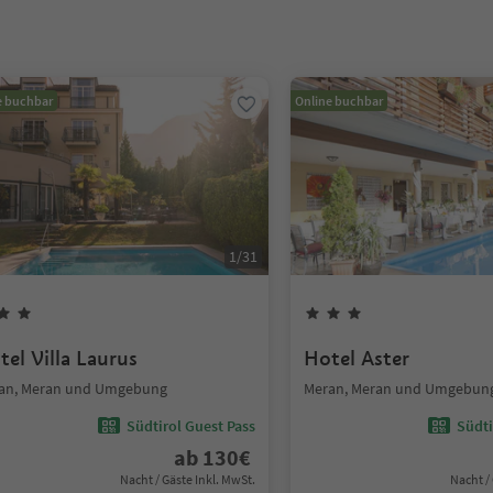
e buchbar
Online buchbar
1
/
31
tel Villa Laurus
Hotel Aster
an, Meran und Umgebung
Meran, Meran und Umgebun
Südtirol Guest Pass
Südti
ab
130
€
Nacht / Gäste Inkl. MwSt.
Nacht /