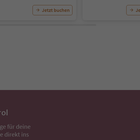
Jetzt buchen
J
rol
ge für deine
 direkt ins