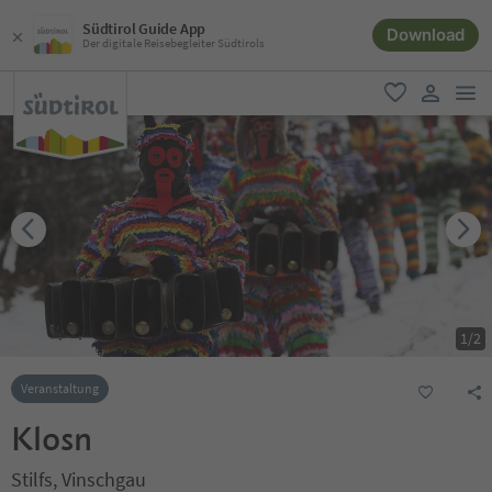
Südtirol Guide App
Download
Der digitale Reisebegleiter Südtirols
men
favorit
user lin
1
/
2
Veranstaltung
Klosn
Stilfs, Vinschgau