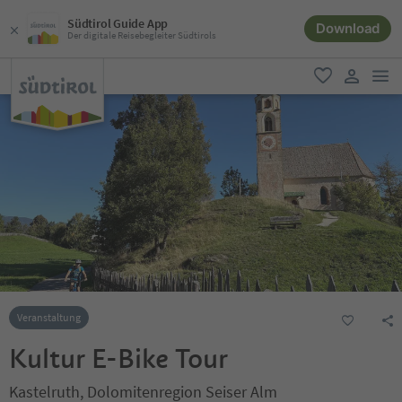
Südtirol Guide App
Download
Der digitale Reisebegleiter Südtirols
men
favorit
user lin
Veranstaltung
Kultur E-Bike Tour
Kastelruth, Dolomitenregion Seiser Alm