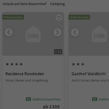
Urlaub auf dem Bauernhof
Camping
Online buchbar
Online buchbar
1
/
12
Residence Rossboden
Gasthof Waldbichl
Vöran, Meran und Umgebung
Aschl, Vöran, Meran und
Südtirol Guest Pass
Südtir
ab
130
€