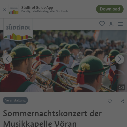
Südtirol Guide App
Download
Der digitale Reisebegleiter Südtirols
men
favorit
user lin
1
/
3
Veranstaltung
Sommernachtskonzert der
Musikkapelle Vöran