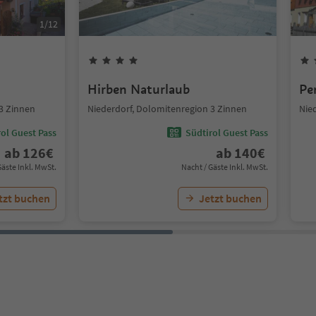
1
/
12
Hirben Naturlaub
Pe
3 Zinnen
Niederdorf, Dolomitenregion 3 Zinnen
Nie
ol Guest Pass
Südtirol Guest Pass
ab
126
€
ab
140
€
Gäste Inkl. MwSt.
Nacht / Gäste Inkl. MwSt.
tzt buchen
Jetzt buchen