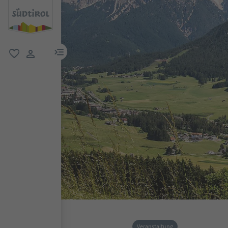
menu link
favorit
user link
Veranstaltung