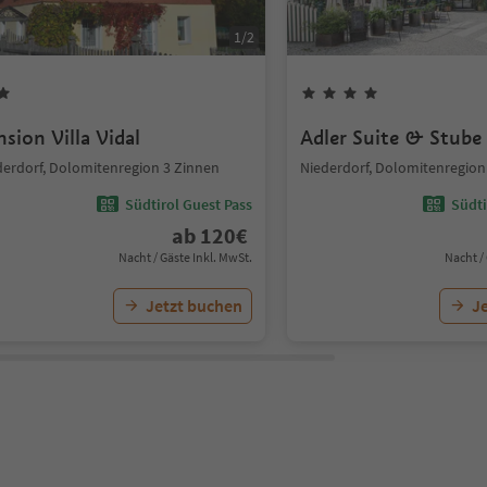
1
/
2
nsion Villa Vidal
Adler Suite & Stube
derdorf, Dolomitenregion 3 Zinnen
Niederdorf, Dolomitenregion
Südtirol Guest Pass
Südti
ab
120
€
Nacht / Gäste Inkl. MwSt.
Nacht /
Jetzt buchen
J