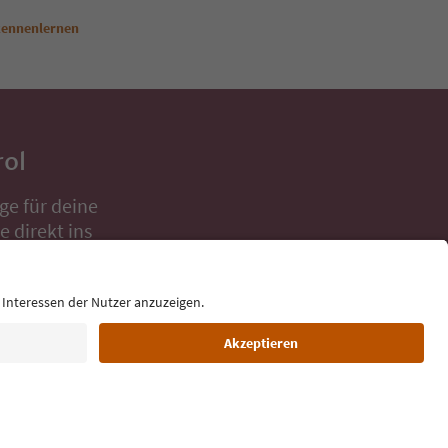
kennenlernen
rol
ge für deine
 direkt ins