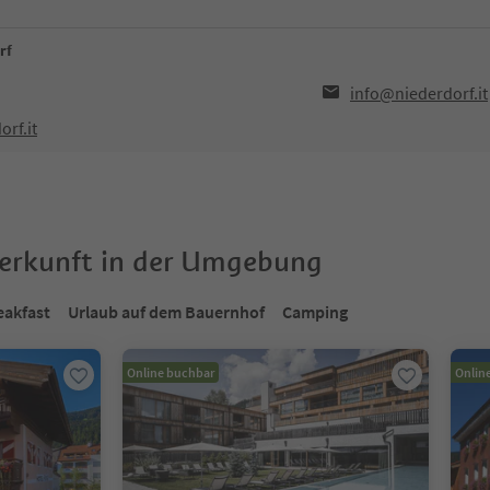
rf
info@niederdorf.it
rf.it
terkunft in der Umgebung
eakfast
Urlaub auf dem Bauernhof
Camping
Online buchbar
Onlin