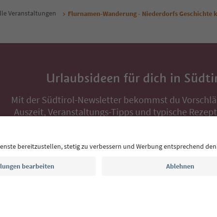
lle Veranstaltungen
Flurnamen-Wanderung - Niederdorfs Geschichte 
Urlaubsideen für dich in Südti
Mit der Südtirol-Newsletter bekommst du Vorschlä
Auszeit, Veranstaltungs-Tipps und typische Rezepte
Postfach.
E-Mail Adresse
Jetzt anmelden