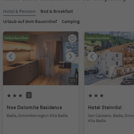
Hotel & Pension
Bed & Breakfast
Urlaub auf dem Bauernhof
Camping
Online buchbar
Online buchbar
1
/
3
S
Noe Dolomite Residence
Hotel Steinrösl
Badia, Dolomitenregion Alta Badia
San Cassiano, Badia, Dol
Alta Badia