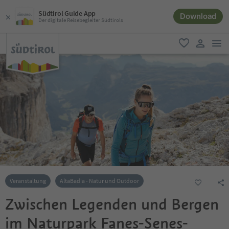
Südtirol Guide App
Download
Der digitale Reisebegleiter Südtirols
men
favorit
user lin
Veranstaltung
AltaBadia - Natur und Outdoor
Zwischen Legenden und Bergen
im Naturpark Fanes-Senes-