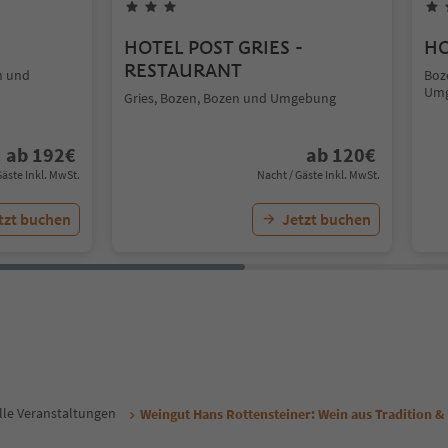
HOTEL POST GRIES -
HO
RESTAURANT
n und
Boz
Um
Gries, Bozen, Bozen und Umgebung
ab
192
€
ab
120
€
Gäste Inkl. MwSt.
Nacht / Gäste Inkl. MwSt.
tzt buchen
Jetzt buchen
lle Veranstaltungen
Weingut Hans Rottensteiner: Wein aus Tradition &