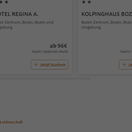
TEL REGINA A.
KOLPINGHAUS BO
en Zentrum, Bozen, Bozen und
Bozen Zentrum, Bozen, Boz
gebung
Umgebung
ab
96
€
Nacht / Gäste Inkl. MwSt.
Nacht /
Jetzt buchen
J
 Leidenschaft