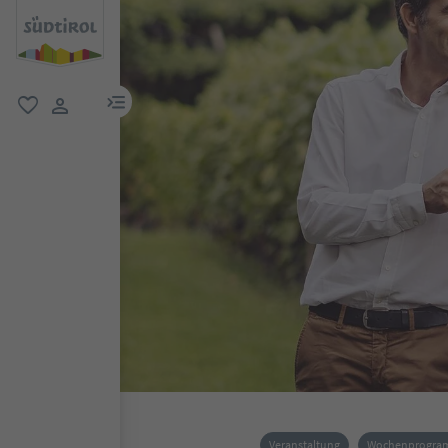
menu link
favorit
user link
Veranstaltung
Wochenprogr