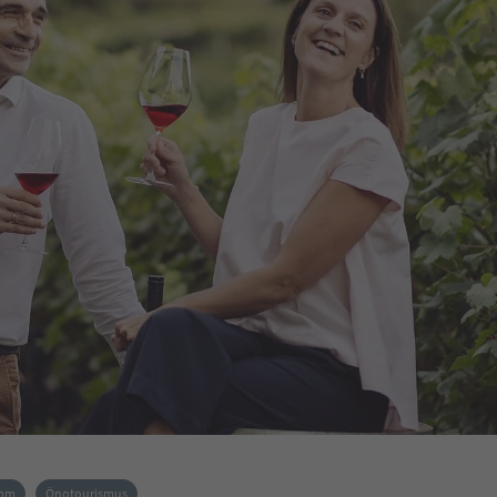
amm
Önotourismus