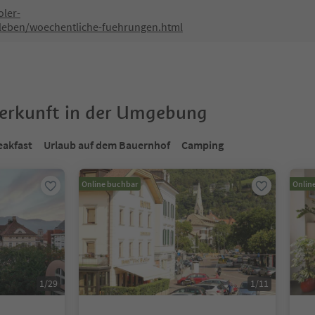
oler-
rleben/woechentliche-fuehrungen.html
terkunft in der Umgebung
eakfast
Urlaub auf dem Bauernhof
Camping
Online buchbar
Onlin
1
/
29
1
/
11