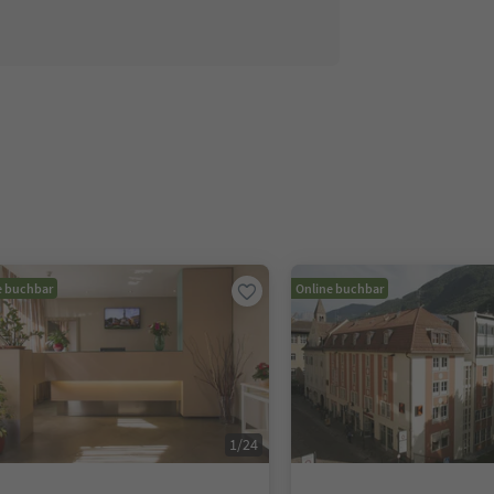
e buchbar
Online buchbar
1
/
24