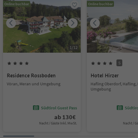
Online buchbar
Online buchbar
1
/
12
S
Residence Rossboden
Hotel Hirzer
Vöran, Meran und Umgebung
Hafling Oberdorf, Hafling
Umgebung
Südtirol Guest Pass
Südtir
ab
130
€
Nacht / Gäste Inkl. MwSt.
Nacht / G