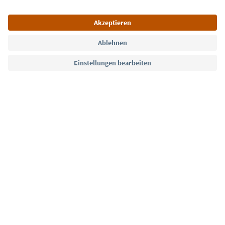
Sprache: Deutsch
Südtirol Guide App
FAQ
Kontakt
Presse
MICE
Datenschutzerklärung
AGB
Impressum
Cookie Policy
Film commission
Über uns