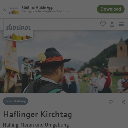
Südtirol Guide App
Download
Der digitale Reisebegleiter Südtirols
men
favorit
user lin
Veranstaltung
Haflinger Kirchtag
Hafling, Meran und Umgebung