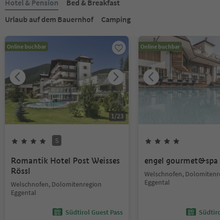
Hotel & Pension
Bed & Breakfast
Urlaub auf dem Bauernhof
Camping
Online buchbar
Online buchbar
1
/
23
S
Romantik Hotel Post Weisses
engel gourmet&spa
Rössl
Welschnofen, Dolomitenr
Eggental
Welschnofen, Dolomitenregion
Eggental
Südtirol Guest Pass
Südtir