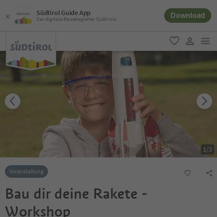
Südtirol Guide App
Download
Der digitale Reisebegleiter Südtirols
men
favorit
user lin
1
/
3
Veranstaltung
Bau dir deine Rakete -
Workshop